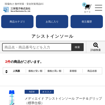
現場向け 熱中対策・安全対策用品EC
0
カート
商品カテゴリ
お気に入り
発注履歴
アシストインソール
詳細検索
2
件
の商品がございます。
人気順
価格が安い順
価格が高い順
新着順
商品名順
NEW
オススメ
メディエイド アシストインソール アーチ＆グリップ
（標準仕様）