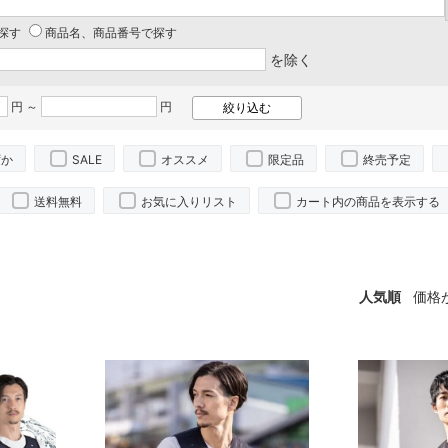
探す
商品名、商品番号で探す
を除く
円 ～
円
ずか
SALE
オススメ
限定品
終売予定
送料無料
お気に入りリスト
カート内の商品を表示する
人気順
価格