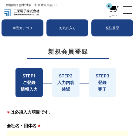
現場向け 熱中対策・安全対策用品EC
0
カート
商品カテゴリ
お気に入り
発注履歴
新規会員登録
STEP1
STEP2
STEP3
ご登録
入力内容
登録
情報入力
確認
完了
※
は必須入力項目です。
会社名・団体名
※