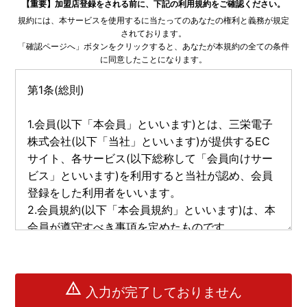
【重要】加盟店登録をされる前に、下記の利用規約をご確認ください。
規約には、本サービスを使用するに当たってのあなたの権利と義務が規定
されております。
「確認ページへ」ボタンをクリックすると、あなたが本規約の全ての条件
に同意したことになります。
warning
入力が完了しておりません